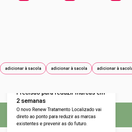
GRÃO DE ZEA MAYS; EXTRATO DA RAIZ DE GLYCYRRHIZA
GLABRA; FITOL; GLICOSE; ASCORBATO DE
TETRAEXILDECILA; CARRAGENINA.
adicionar à sacola
adicionar à sacola
adicionar à sacol
Precisão para reduzir marcas em
2 semanas
O novo Renew Tratamento Localizado vai
direto ao ponto para reduzir as marcas
existentes e prevenir as do futuro.