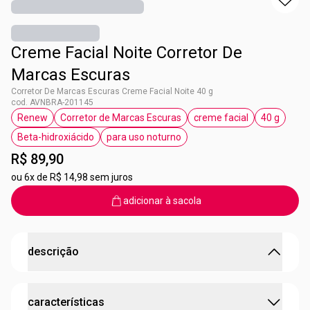
Creme Facial Noite Corretor De
Marcas Escuras
Corretor De Marcas Escuras Creme Facial Noite 40 g
cod. AVNBRA-201145
Renew
Corretor de Marcas Escuras
creme facial
40 g
etiqueta Renew
etiqueta Corretor de Marcas Escuras
etiqueta creme facia
etiqueta 
Beta-hidroxiácido
para uso noturno
etiqueta Beta-hidroxiácido
etiqueta para uso noturno
R$ 89,90
ou
6x de R$ 14,98 sem juros
adicionar à sacola
descrição
Direto ao ponto no combate às marcas!
características
O creme facial noite corretor de marcas escuras Renew