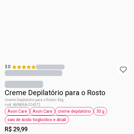
3.0
Creme Depilatório para o Rosto
Creme Depilatório para o Rosto 30g
cod. AVNBRA-224572
Avon Care
Avon Care
creme depilatório
30 g
etiqueta Avon Care
etiqueta Avon Care
etiqueta creme depilatório
etiqueta 30 g
sais de ácido tioglicólico e álcali
etiqueta sais de ácido tioglicólico e álcali
R$ 29,99