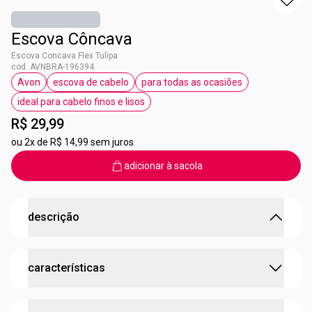
Escova Côncava
Escova Concava Flex Tulipa
cod. AVNBRA-196394
Avon
escova de cabelo
para todas as ocasiões
etiqueta Avon
etiqueta escova de cabelo
etiqueta para todas as oca
ideal para cabelo finos e lisos
etiqueta ideal para cabelo finos e lisos
R$ 29,99
ou
2x de R$ 14,99 sem juros
adicionar à sacola
descrição
Chega de frizz ao desembaraçar o cabelo!
características
Escova Côncava possui cerdas feita em polipropileno, com
alturas variadas, não causam frizz ao desembaraçar o
cabelo e não quebram os fios. Ideal para pentear cabelo
:
idade sugerida
para todas as idades