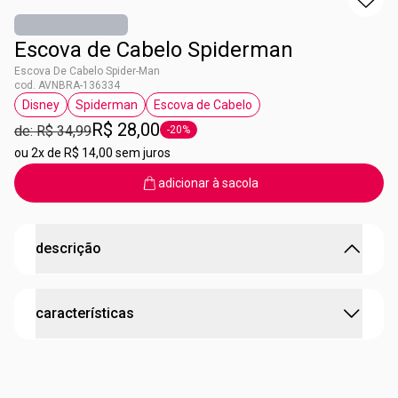
Escova de Cabelo Spiderman
Escova De Cabelo Spider-Man
cod. AVNBRA-136334
Disney
Spiderman
Escova de Cabelo
etiqueta Disney
etiqueta Spiderman
etiqueta Escova de Cabelo
R$ 28,00
de: R$ 34,99
-20%
etiqueta -20%
ou
2x de R$ 14,00 sem juros
adicionar à sacola
descrição
A Escova de Cabelo Spiderman é ideal para o dia a dia.
características
Com ela a criança pode cuidar do cabelo e pentea-lo com
seu personagem favorito.
cruelty free