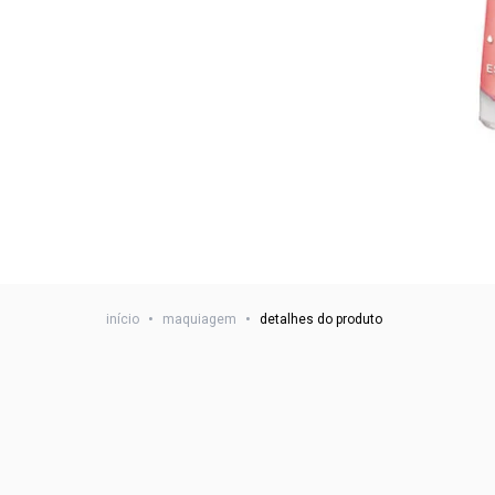
início
•
maquiagem
•
detalhes do produto