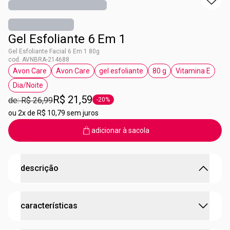
Gel Esfoliante 6 Em 1
Gel Esfoliante Facial 6 Em 1 80g
cod. AVNBRA-214688
Avon Care
Avon Care
gel esfoliante
80 g
Vitamina E
etiqueta Avon Care
etiqueta Avon Care
etiqueta gel esfoliante
etiqueta 80 g
etiqueta Vi
Dia/Noite
etiqueta Dia/Noite
R$ 21,59
de: R$ 26,99
-20%
etiqueta -20%
ou
2x de R$ 10,79 sem juros
adicionar à sacola
descrição
Esfoliar, limpar e refrescar a pele? Só com Avon Care
características
Gel Esfoliante Facial 6 em 1
Para uma pele renovada e luminosa, com textura suave e,