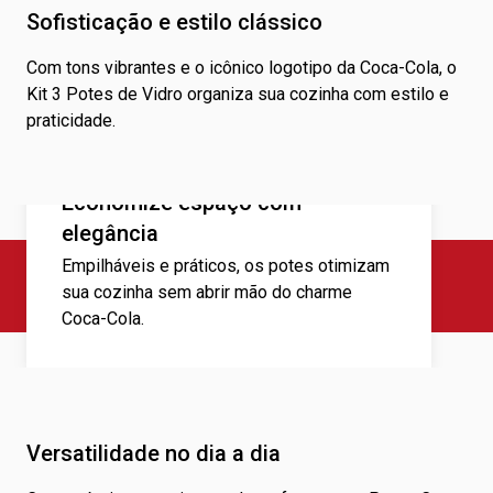
para prevenir choque térmico. Quando não estiverem em
Sofisticação e estilo clássico
uso, guarde os potes menores dentro dos maiores para
economizar espaço.
Com tons vibrantes e o icônico logotipo da Coca-Cola, o
Kit 3 Potes de Vidro organiza sua cozinha com estilo e
praticidade.
Economize espaço com
elegância
Empilháveis e práticos, os potes otimizam
sua cozinha sem abrir mão do charme
Coca-Cola.
Versatilidade no dia a dia