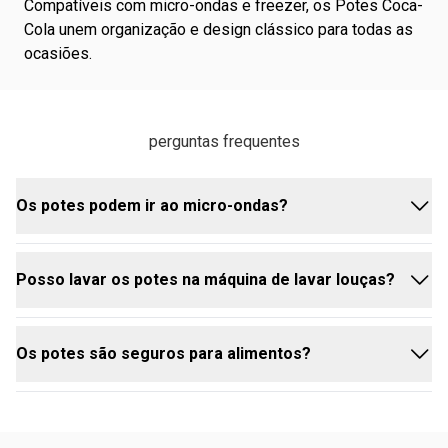
Compatíveis com micro-ondas e freezer, os Potes Coca-
Cola unem organização e design clássico para todas as
ocasiões.
perguntas frequentes
Os potes podem ir ao micro-ondas?
Posso lavar os potes na máquina de lavar louças?
Sim, mas utilize a tampa sempre semiaberta e
respeite as instruções de uso.
Os potes são seguros para alimentos?
Não é recomendado. Lave com esponja macia e
sabão neutro para preservar o material e as
estampas.
As tampas plásticas são livres de BPA e garantem