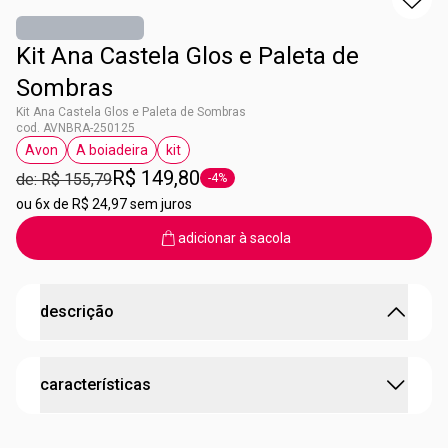
Kit Ana Castela Glos e Paleta de
Sombras
Kit Ana Castela Glos e Paleta de Sombras
cod. AVNBRA-250125
Avon
A boiadeira
kit
etiqueta Avon
etiqueta A boiadeira
etiqueta kit
R$ 149,80
de: R$ 155,79
-4%
etiqueta -4%
ou
6x de R$ 24,97 sem juros
adicionar à sacola
descrição
O presente perfeito para o fim de ano ou para quem
características
ama uns itens colecionáveis!
O kit contém:
•
Gloss Labial A Boiadeira By Ana Castela
testado dermatologicamente