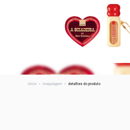
início
•
maquiagem
•
detalhes do produto