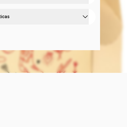
perfeito para o fim de ano ou para quem ama
ticas
olecionáveis!
:
al A Boiadeira By Ana Castela
o dermatologicamente
iadeira By Ana Castela
ecial Ana Castela
:
sugerida
todas as idades
 free
:
 pele
para todos os tipos de pele
l A Boiadeira By Ana Castela
 Partículas de brilho holográfico que captam a luz.
color, pode ser usado sozinho ou sobre outros
ortável: Não é pegajoso e desliza easily.
dratante: Ajuda a manter os lábios macios.
clusivo:
Uma capinha e pingente de chapéu ou
ocê prender seu gloss onde quiser. O presente
ra o fim de ano ou para quem ama uns itens
s!