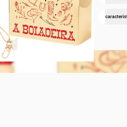
O presente 
caracterís
uns itens c
O kit contém
•
Gloss Labi
testad
•
Blush A Bo
•
Sacola Esp
idade 
cruelty
tipo de
Gloss Labia
Efeito Glow:
Versátil: In
batons.
Textura conf
Sensação hi
Um mimo ex
bota para v
perfeito pa
colecionávei