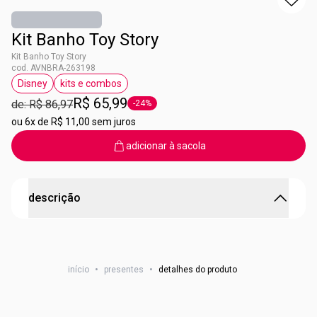
Kit Banho Toy Story
Kit Banho Toy Story
cod. AVNBRA-263198
Disney
kits e combos
etiqueta Disney
etiqueta kits e combos
R$ 65,99
de: R$ 86,97
-24%
etiqueta -24%
ou
6x de R$ 11,00 sem juros
adicionar à sacola
descrição
Transforme a rotina de higiene das crianças em uma
missão cheia de diversão!
início
•
presentes
•
detalhes do produto
Esse kit reúne o essencial para o cuidado diário das
crianças. Ideal para manter os cabelos desembaraçados e
macios, junto de uma pele hidratada e muita alegria na
hora do banho.