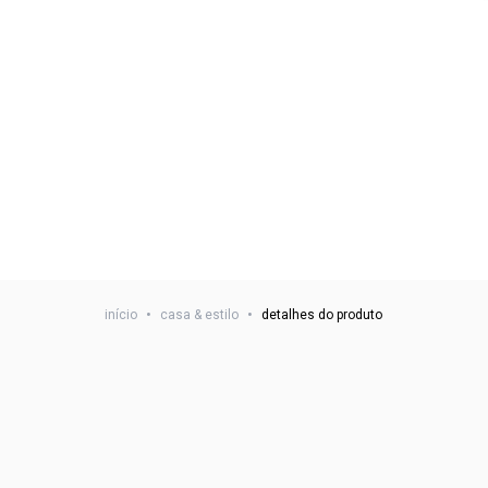
início
•
casa & estilo
•
detalhes do produto