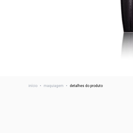
início
•
maquiagem
•
detalhes do produto