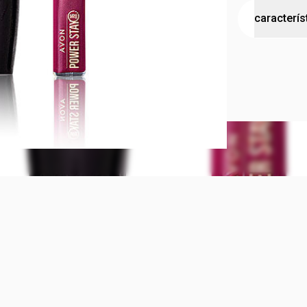
KIT OUSAD
caracterís
Kit luminoso
Contém:
Avon Power 
cruelty
Luminoso
Avon Power 