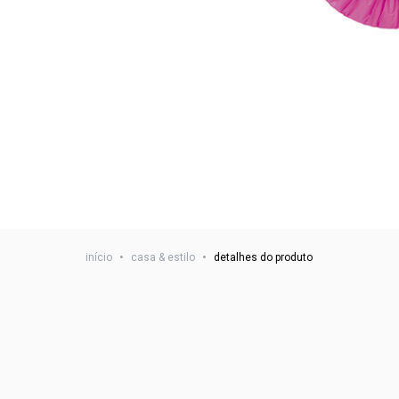
início
•
casa & estilo
•
detalhes do produto