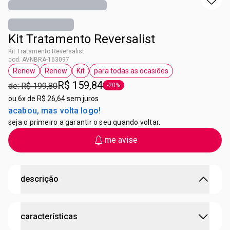
Kit Tratamento Reversalist
Kit Tratamento Reversalist
cod. AVNBRA-163097
Renew
Renew
Kit
para todas as ocasiões
etiqueta Renew
etiqueta Renew
etiqueta Kit
etiqueta para todas as ocasiõ
R$ 159,84
de: R$ 199,80
-20%
etiqueta -20%
ou
6x de R$ 26,64 sem juros
acabou, mas volta logo!
seja o primeiro a garantir o seu quando voltar.
me avise
descrição
Mais vitalidade, menos linhas finas.
características
Renew Reversalist 30+ Dia é um gel creme antissinais que