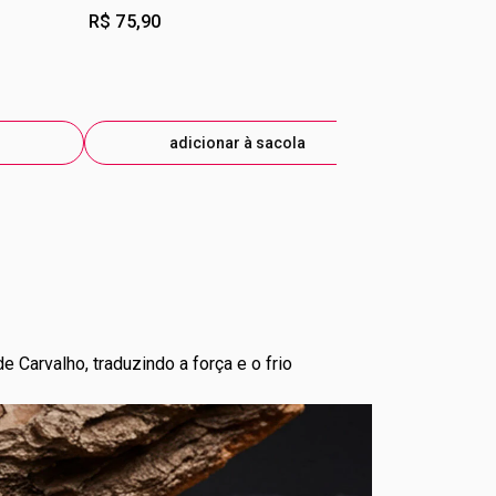
R$ 75,90
R$ 75,90
R$ 60,73
-2
eti
adicionar à sacola
ad
Carvalho, traduzindo a força e o frio