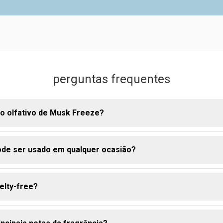
perguntas frequentes
ho olfativo de Musk Freeze?
de ser usado em qualquer ocasião?
ativo é Ervas Madeira, trazendo frescor e intensidade em cada a
elty-free?
para o dia a dia e momentos casuais, proporcionando frescor dur