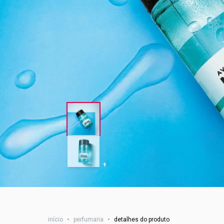
início
•
perfumaria
•
detalhes do produto