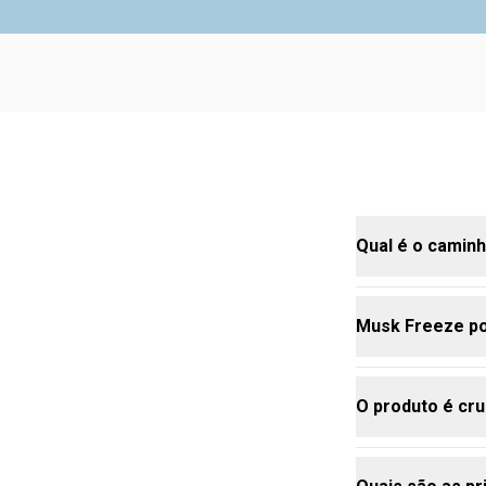
Qual é o camin
Musk Freeze po
O caminho olf
O produto é cru
Sim, é ideal 