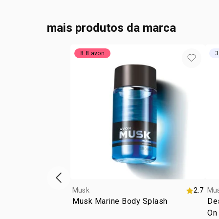
mais produtos da marca
8.8 avon
3
vitrine de produtos anterior
Musk
2.7
Mu
Musk Marine Body Splash
Des
On