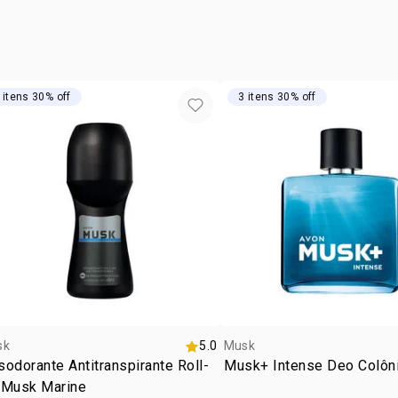
possui 
TARTRAZINA
cruelty
ocasiã
tipo de
 itens 30% off
3 itens 30% off
subfam
textur
zona d
sk
5.0
Musk
odorante Antitranspirante Roll-
Musk+ Intense Deo Colôn
 Musk Marine