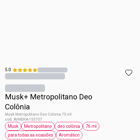
5.0
Musk+ Metropolitano Deo
Colônia
Musk Metropolitano Deo Colonia 75 ml
cod. AVNBRA-155707
Musk
Metropolitano
deo colônia
76 ml
etiqueta Musk
etiqueta Metropolitano
etiqueta deo colônia
etiqueta 76 ml
para todas as ocasiões
Aromático
etiqueta para todas as ocasiões
etiqueta Aromático