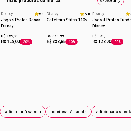
mais produtos da marca
explorar
Disney
Disney
Disney
5.0
5.0
8.8 avon
8.8 avon
8.8 avon
Jogo 4 Pratos Rasos
Cafeteira Stitch 110v
Jogo 4 Pratos Fund
Disney
Disney
R$ 159,99
R$ 369,99
R$ 159,99
R$ 128,00
R$ 333,85
R$ 128,00
-20%
-10%
-20%
etiqueta -20%
etiqueta -10%
etiqueta -
adicionar à sacola
adicionar à sacola
adicionar à sacol