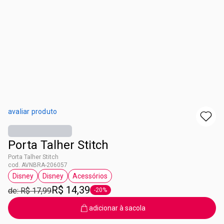
avaliar produto
Porta Talher Stitch
Porta Talher Stitch
cod. AVNBRA-206057
Disney
Disney
Acessórios
etiqueta Disney
etiqueta Disney
etiqueta Acessórios
R$ 14,39
de: R$ 17,99
-20%
etiqueta -20%
adicionar à sacola