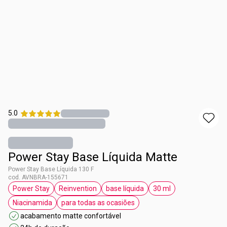
5.0
Power Stay Base Líquida Matte
Power Stay Base Líquida 130 F
cod. AVNBRA-155671
Power Stay
Reinvention
base líquida
30 ml
etiqueta Power Stay
etiqueta Reinvention
etiqueta base líquida
etiqueta 30 ml
Niacinamida
para todas as ocasiões
etiqueta Niacinamida
etiqueta para todas as ocasiões
acabamento matte confortável