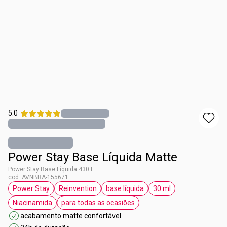
5.0
Power Stay Base Líquida Matte
Power Stay Base Líquida 430 F
cod. AVNBRA-155671
Power Stay
Reinvention
base líquida
30 ml
etiqueta Power Stay
etiqueta Reinvention
etiqueta base líquida
etiqueta 30 ml
Niacinamida
para todas as ocasiões
etiqueta Niacinamida
etiqueta para todas as ocasiões
acabamento matte confortável