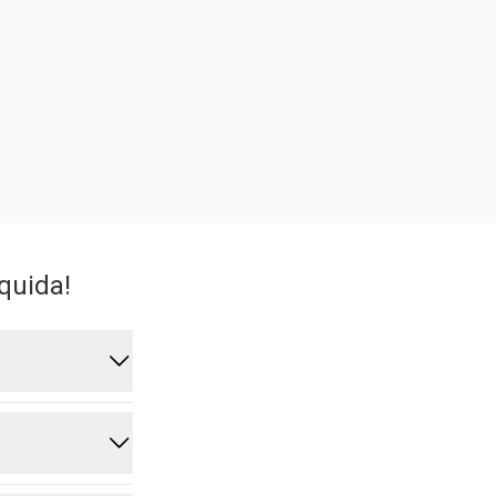
quida!
r a Power
Isso garante