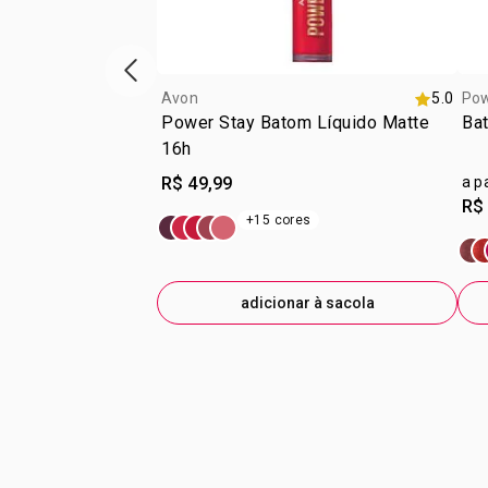
vitrine de produtos anterior
Avon
5.0
Pow
Power Stay Batom Líquido Matte
Bat
16h
R$ 49,99
a p
R$
+15 cores
adicionar à sacola