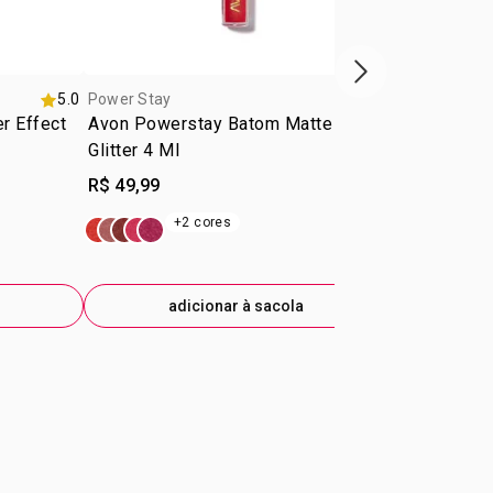
próxima vitrine d
5.0
Power Stay
Power Stay
er Effect
Avon Powerstay Batom Matte
Power Stay
Glitter 4 Ml
R$ 49,99
R$ 84,99
+2 cores
+1
adicionar à sacola
ad