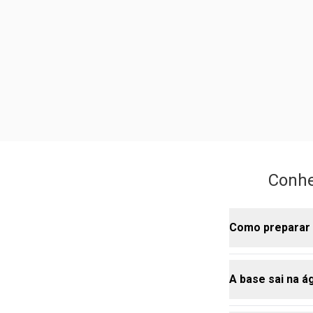
Conhe
Como preparar 
A base sai na á
O segredo da 
Stay, limpe b