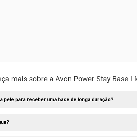
ça mais sobre a Avon Power Stay Base Lí
a pele para receber uma base de longa duração?
gua?
duração e do acabamento bonito é a hidratação. Antes de aplica
em o rosto e use um hidratante adequado para seu tipo de pele. 