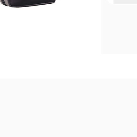
Este não é 
O upgrade d
O magnetism
Pós-Barba e
em couro sin
É o presente
nunca abre 
Tudo isso em
presente par
Composição: