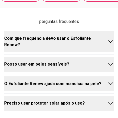
perguntas frequentes
Com que frequência devo usar o Esfoliante
Renew?
Posso usar em peles sensíveis?
Recomenda-se usar de 2 a 3 vezes por semana,
dependendo do tipo de pele.
O Esfoliante Renew ajuda com manchas na pele?
Sim, mas faça um teste antes e use com menos
frequência se necessário.
Preciso usar protetor solar após o uso?
A Vitamina C contribui para uma aparência mais
uniforme e radiante ao longo do tempo.