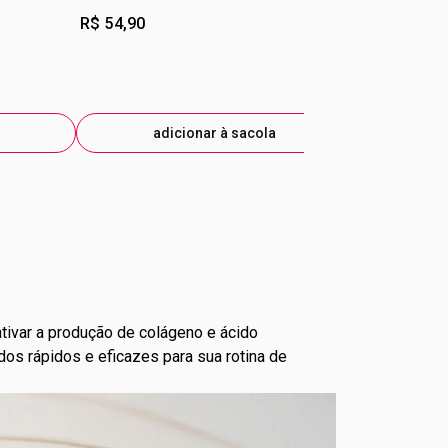
rianças.
R$ 54,90
R$ 114,90
adicionar à sacola
ad
tivar a produção de colágeno e ácido
dos rápidos e eficazes para sua rotina de