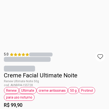
5.0
Creme Facial Ultimate Noite
Renew Ultimate Noite 50g
cod. AVNBRA-155728
Renew
Ultimate
creme antissinais
50 g
Protinol
etiqueta Renew
etiqueta Ultimate
etiqueta creme antissinais
etiqueta 50 g
etiqueta Proti
para uso noturno
etiqueta para uso noturno
R$ 99,90