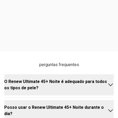
perguntas frequentes
O Renew Ultimate 45+ Noite é adequado para todos
os tipos de pele?
Posso usar o Renew Ultimate 45+ Noite durante o
Sim, este creme é formulado para atender às
dia?
necessidades de peles maduras, oferecendo