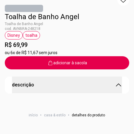
Toalha de Banho Angel
Toalha de Banho Angel
cod. AVNBRA-248218
Disney
toalha
etiqueta Disney
etiqueta toalha
R$ 69,99
ou
6x de R$ 11,67 sem juros
adicionar à sacola
descrição
A Toalha de Banho Angel chegou para transformar os
momentos de higiene em uma verdadeira aventura!
início
•
casa & estilo
•
detalhes do produto
Acompanhando as crianças com conforto e estilo em
qualquer ocasião.
Seja para um mergulho refrescante na piscina, um dia
ensolarado na praia ou para o relaxante banho antes de