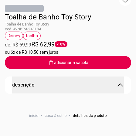
Toalha de Banho Toy Story
Toalha de Banho Toy Story
cod. AVNBRA-248184
Disney
toalha
etiqueta Disney
etiqueta toalha
R$ 62,99
de: R$ 69,99
-10%
etiqueta -10%
ou
6x de R$ 10,50 sem juros
adicionar à sacola
descrição
A Toalha de Banho Toy Story chegou para transformar
os momentos de higiene em uma verdadeira aventura!
início
•
casa & estilo
•
detalhes do produto
Super versátil, ela é ideal para a praia, piscina ou para os
banhos diários, proporcionando conforto tanto no lazer
quanto no dia a dia dos pequenos.
O produto conta com um tecido macio que auxilia na