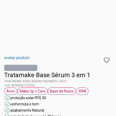
avaliar produto
Tratamake Base Sérum 3 em 1
TRATAMAKE BASE SÉRUM RADIANTE 140 Q
cod. AVNBRA-160282
Avon
Make Up + Care
Base de Rosto
30Ml
etiqueta Avon
etiqueta Make Up + Care
etiqueta Base de Rosto
etiqueta 30Ml
proteção solar FPS 30
uniformiza o tom.
acabamento Natural.