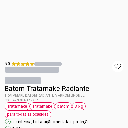
5.0
Batom Tratamake Radiante
TRATAMAKE BATOM RADIANTE MARROM BRONZE
cod. AVNBRA-152735
Tratamake
Tratamake
batom
3,6 g
etiqueta Tratamake
etiqueta Tratamake
etiqueta batom
etiqueta 3,6 g
para todas as ocasiões
etiqueta para todas as ocasiões
cor intensa, hidratação imediata e proteção