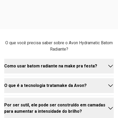
O que você precisa saber sobre o Avon Hydramatic Batom
Radiante?
Como usar batom radiante na make pra festa?
O que é a tecnologia tratamake da Avon?
O
batom radiante avon
é perfeito para festas! Para
um visual glam, combine um tom vibrante como o
Vermelho Vinho ou Fúcsia Profundo com uma pele
Por ser sutil, ele pode ser construído em camadas
iluminada e muita
máscara de cílios
Makeup+Care
A tecnologia Tratamake é uma inovação exclusiva
para aumentar a intensidade do brilho?
Sérum. O acabamento brilhante traz um ar de
que insere um núcleo de tratamento real no centro