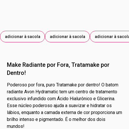
ISOCETÍLICO; GLICIRRIZINATO DE AMÔNIO; HIALURONATO
DE SÓDIO; SACARINA; TOCOFEROL. PODE CONTER:
FLUORFLOGOPITA SINTÉTICO; ÓXIDO DE ESTANHO E OS
CORANTES: ÓXIDO DE FERRO VERMELHO; CORANTE
VERMELHO 15850; MICA; ÓXIDO DE FERRO PRETO;
adicionar à sacola
adicionar à sacola
adicionar à sacol
CORANTE VIOLETA 77742; ÓXIDO DE FERRO AMARELO;
DIÓXIDO DE TITÂNIO; SULFATO DE BÁRIO.
Make Radiante por Fora, Tratamake por
Dentro!
Poderoso por fora, puro Tratamake por dentro! O batom
radiante Avon Hydramatic tem um centro de tratamento
exclusivo infundido com Ácido Hialurônico e Glicerina.
Esse núcleo poderoso ajuda a suavizar e hidratar os
lábios, enquanto a camada externa de cor proporciona um
brilho intenso e pigmentado. É o melhor dos dois
mundos!