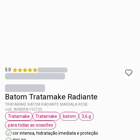
5.0
Batom Tratamake Radiante
TRATAMAKE BATOM RADIANTE MARSALA ROSE
cod. AVNBRA-152735
Tratamake
Tratamake
batom
3,6 g
etiqueta Tratamake
etiqueta Tratamake
etiqueta batom
etiqueta 3,6 g
para todas as ocasiões
etiqueta para todas as ocasiões
cor intensa, hidratação imediata e proteção