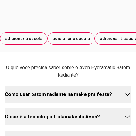
ISOCETÍLICO; GLICIRRIZINATO DE AMÔNIO; HIALURONATO
DE SÓDIO; SACARINA; TOCOFEROL. PODE CONTER:
FLUORFLOGOPITA SINTÉTICO; ÓXIDO DE ESTANHO E OS
CORANTES: ÓXIDO DE FERRO VERMELHO; CORANTE
VERMELHO 15850; MICA; ÓXIDO DE FERRO PRETO;
adicionar à sacola
adicionar à sacola
adicionar à sacol
CORANTE VIOLETA 77742; ÓXIDO DE FERRO AMARELO;
DIÓXIDO DE TITÂNIO; SULFATO DE BÁRIO.
O que você precisa saber sobre o Avon Hydramatic Batom
Radiante?
Como usar batom radiante na make pra festa?
O que é a tecnologia tratamake da Avon?
O
batom radiante avon
é perfeito para festas! Para
um visual glam, combine um tom vibrante como o
Vermelho Vinho ou Fúcsia Profundo com uma pele