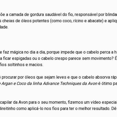
õe a camada de gordura saudável do fio, responsável por blinda
s cheias de óleos potentes (como coco, rícino e abacate) e apl
dade.
 faz mágica no dia a dia, porque impede que o cabelo perca a h
 ficar espigadas ou o cabelo crespo parece sem movimento? É
ios soltinhos e macios.
l é procurar por óleos que sejam leves e que o cabelo absorva rá
e Argan
e Coco da linha Advance Techniques da Avon
é ótimo pa
o capilar da Avon para o seu momento, fizemos um vídeo especi
ireitinho como aplicá-lo nos fios para ter o melhor resultado. Dê 