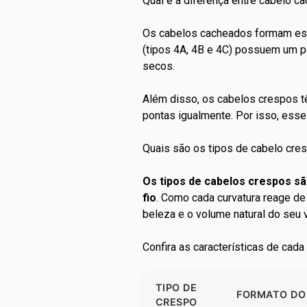
Qual é a diferença entre cabelo c
Os
cabelos cacheados
formam esp
(tipos 4A, 4B e 4C) possuem um p
secos.
Além disso, os
cabelos crespos
t
pontas igualmente. Por isso, esse
Quais são os tipos de cabelo cre
Os tipos de cabelos crespos sã
fio
. Como cada curvatura reage de 
beleza e o volume natural do seu v
Confira as características de cada
TIPO DE
FORMATO DO 
CRESPO