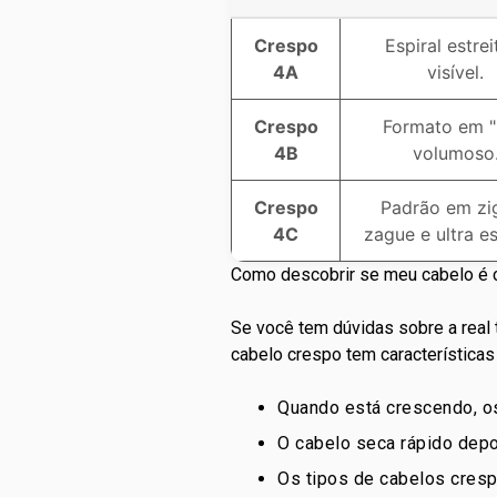
Crespo
Espiral estrei
4A
visível.
Crespo
Formato em "
4B
volumoso
Crespo
Padrão em zi
4C
zague e ultra es
Como descobrir se meu cabelo é 
Se você tem dúvidas sobre a real
cabelo crespo tem características 
Quando está crescendo, os
O cabelo seca rápido dep
Os tipos de cabelos cresp