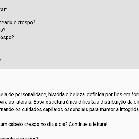
ar:
cheado e crespo?
po?
respo?
?
eia de personalidade, história e beleza, definida por fios em fo
a as laterais. Essa estrutura única dificulta a distribuição da o
ornando os
cuidados capilares
essenciais para manter a integrida
um cabelo crespo no dia a dia? Continue a leitura!