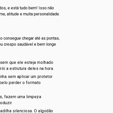
os, e está tudo bem! Isso não
me, atitude e muita personalidade.
ão consegue chegar até as pontas,
seu crespo saudável e bem longe
 sem que ele esteja molhado
ói a estrutura deles na hora.
inha sem aplicar um protetor
abelo perder o formato
es, fazem uma limpeza
oduzir.
adilha silenciosa. O algodão