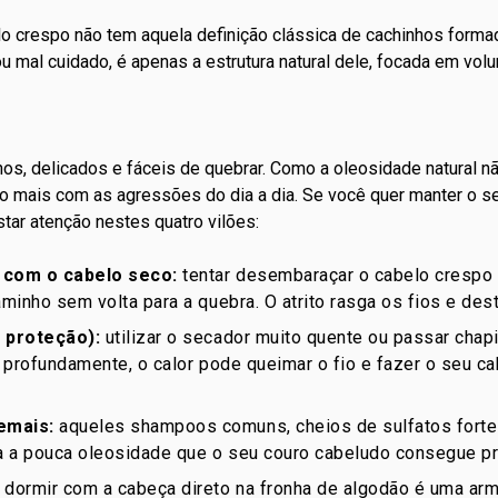
elo crespo não tem aquela
definição
clássica de cachinhos formad
u mal cuidado, é apenas a estrutura natural dele, focada em volu
nos, delicados e fáceis de
quebrar
. Como a oleosidade natural n
ito mais com as agressões do dia a dia. Se você quer manter o 
tar atenção nestes quatro vilões:
 com o cabelo seco:
tentar desembaraçar o cabelo crespo
inho sem volta para a quebra. O atrito rasga os fios e destr
 proteção):
utilizar o secador muito quente ou passar chap
 profundamente, o calor pode queimar o fio e fazer o seu c
emais:
aqueles shampoos comuns, cheios de sulfatos fort
 a pouca oleosidade que o seu couro cabeludo consegue pr
dormir com a cabeça direto na fronha de algodão é uma arm