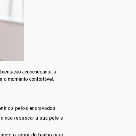
mbientação aconchegante, a
ar o momento confortável.
enir os pelos encravados;
a não ressecar a sua pele e
itando o vapor do banho para