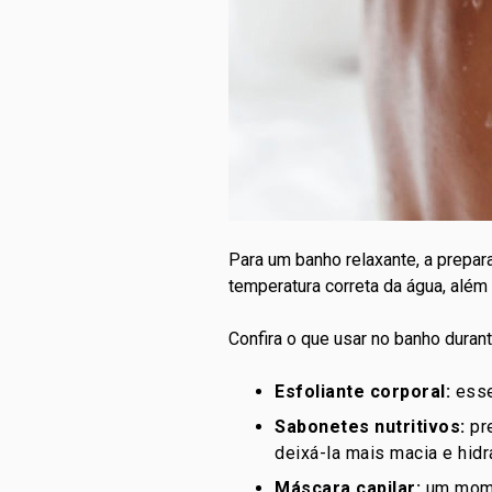
Para um banho relaxante, a prepa
temperatura correta da água, além
Confira o que usar no
banho
durant
Esfoliante corporal:
esse
Sabonetes nutritivos:
pre
deixá-la mais macia e hidr
Máscara capilar:
um mome