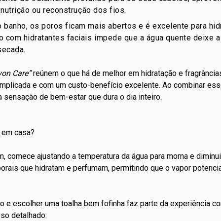
 nutrição ou reconstrução dos fios.
 banho, os poros ficam mais abertos e é excelente para hidr
o com hidratantes faciais impede que a água quente deixe 
secada.
von Care”
reúnem o que há de melhor em
hidratação
e
fragrância
plicada e com um custo-benefício excelente. Ao combinar esse
 sensação de bem-estar que dura o dia inteiro.
 em casa?
, comece ajustando a temperatura da água para morna e diminuin
rais que hidratam e perfumam, permitindo que o vapor potenci
do e escolher uma toalha bem fofinha faz parte da experiência c
so detalhado: