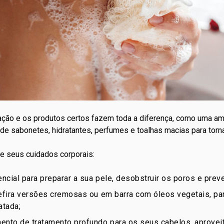
ração e os produtos certos fazem toda a diferença, como uma a
 de sabonetes, hidratantes, perfumes e toalhas macias para torn
e seus cuidados corporais:
ncial para preparar a sua pele, desobstruir os poros e prev
fira versões cremosas ou em barra com óleos vegetais, par
atada;
nto de tratamento profundo para os
seus cabelos
, aprove