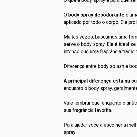
O que é body spray e para que se
O
body spray
desodorante
é uma
aplicado por todo o corpo. Ele pr
Muitas vezes, buscamos uma form
serve o body spray. Ele é ideal
intenso que uma fragrância tradicio
Diferença entre body splash e bo
A principal diferença está na s
enquanto o body spray, geralment
Vale lembrar que, enquanto o
antit
sua fragrância favorita.
Para ajudar você a escolher a mel
spray: