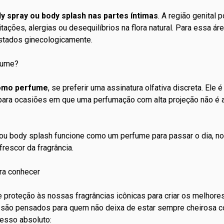
 spray ou body splash nas partes íntimas
. A região genital
itações, alergias ou desequilíbrios na flora natural. Para essa ár
stados ginecologicamente.
fume?
como perfume
, se preferir uma
assinatura olfativa
discreta. Ele é
u para ocasiões em que uma perfumação com alta projeção não 
ou body splash funcione como um perfume para passar o dia, nos
frescor da fragrância.
ra conhecer
e proteção às nossas fragrâncias icônicas para criar os melhor
são pensados para quem não deixa de estar sempre cheirosa co
esso absoluto: