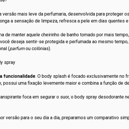
rve?
 versão mais leve da
perfumaria
, desenvolvida para proteger o
olonga a sensação de limpeza, refresca a pele em dias quentes e
a de manter aquele cheirinho de
banho
tomado por mais tempo, 
 se você deseja sentir-se protegida e perfumada ao mesmo tem
nal (
parfum
ou colônias).
dy spray
ua funcionalidade
. O body splash é focado exclusivamente no f
e, possui uma fixação levemente maior e combina a função de de
ranspirante
foca em segurar o suor, o body spray desodorante ne
hor versão para o seu dia a dia, preparamos um comparativo sim